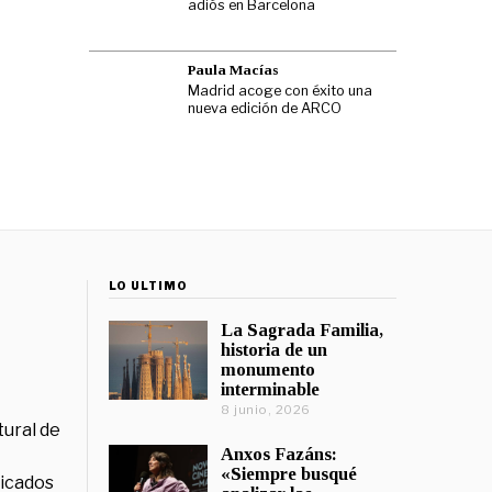
adiós en Barcelona
Paula Macías
Madrid acoge con éxito una
nueva edición de ARCO
LO ÚLTIMO
La Sagrada Familia,
historia de un
monumento
interminable
8 junio, 2026
tural de
Anxos Fazáns:
«Siempre busqué
licados