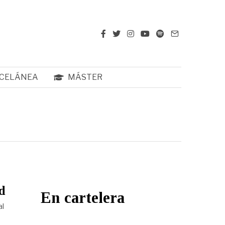
CELÁNEA
MÁSTER
id
En cartelera
al