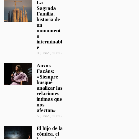
La
Sagrada
Familia,
historia de
un
monument
o
interminabl
e
8 junio, 2026
Anxos
Fazáns:
«Siempre
busqué
analizar las
relaciones
íntimas que
nos
afectan»
5 junio, 2026
El hijo de la
cómica, el