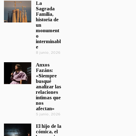
La
Sagrada
Familia,
historia de
un
monument
o
interminabl
e
8 junio, 2026
Anxos
Fazáns:
«Siempre
busqué
analizar las
relaciones
íntimas que
nos
afectan»
5 junio, 2026
El hijo de la
cómica, el