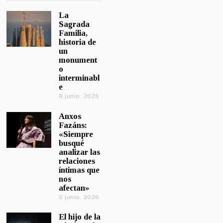
La
Sagrada
Familia,
historia de
un
monument
o
interminabl
e
8 junio, 2026
Anxos
Fazáns:
«Siempre
busqué
analizar las
relaciones
íntimas que
nos
afectan»
5 junio, 2026
El hijo de la