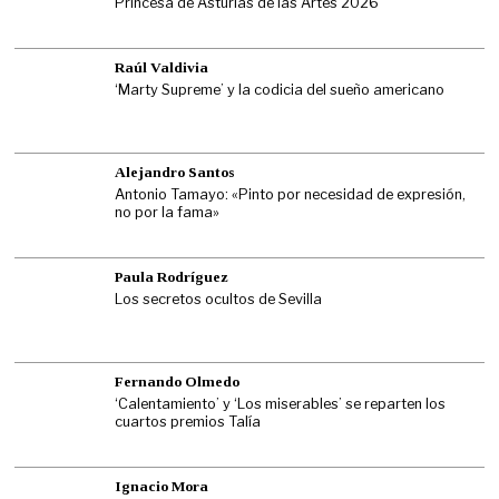
Princesa de Asturias de las Artes 2026
Raúl Valdivia
‘Marty Supreme’ y la codicia del sueño americano
Alejandro Santos
Antonio Tamayo: «Pinto por necesidad de expresión,
no por la fama»
Paula Rodríguez
Los secretos ocultos de Sevilla
Fernando Olmedo
‘Calentamiento’ y ‘Los miserables’ se reparten los
cuartos premios Talía
Ignacio Mora