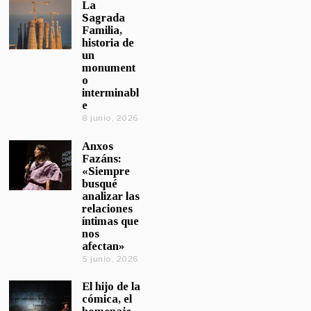
La
Sagrada
Familia,
historia de
un
monument
o
interminabl
e
8 junio, 2026
Anxos
Fazáns:
«Siempre
busqué
analizar las
relaciones
íntimas que
nos
afectan»
5 junio, 2026
El hijo de la
cómica, el