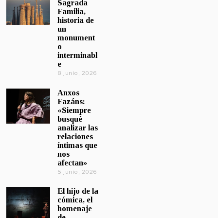
Sagrada
Familia,
historia de
un
monument
o
interminabl
e
8 junio, 2026
Anxos
Fazáns:
«Siempre
busqué
analizar las
relaciones
íntimas que
nos
afectan»
5 junio, 2026
El hijo de la
cómica, el
homenaje
de