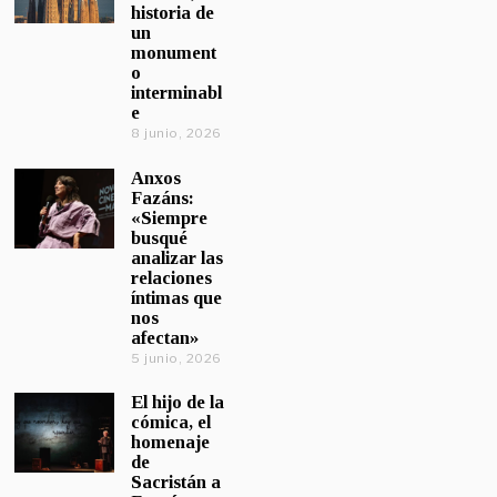
historia de
un
monument
o
interminabl
e
8 junio, 2026
Anxos
Fazáns:
«Siempre
busqué
analizar las
relaciones
íntimas que
nos
afectan»
5 junio, 2026
El hijo de la
cómica, el
homenaje
de
Sacristán a