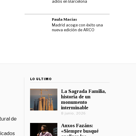
adiós en Barcelona
Paula Macías
Madrid acoge con éxito una
nueva edición de ARCO
LO ÚLTIMO
La Sagrada Familia,
historia de un
monumento
interminable
8 junio, 2026
tural de
Anxos Fazáns:
«Siempre busqué
licados