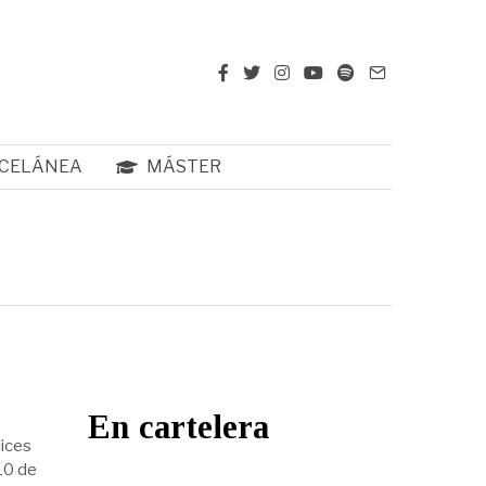
CELÁNEA
MÁSTER
En cartelera
lices
10 de