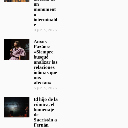
un
monument
o
interminabl
e
8 junio, 2026
Anxos
Fazáns:
«Siempre
busqué
analizar las
relaciones
íntimas que
nos
afectan»
5 junio, 2026
El hijo de la
cómica, el
homenaje
de
Sacristán a
Fernán