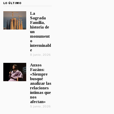
LO ÚLTIMO
La
Sagrada
Familia,
historia de
un
monument
o
interminabl
e
8 junio, 2026
Anxos
Fazáns:
«Siempre
busqué
analizar las
relaciones
íntimas que
nos
afectan»
5 junio, 2026