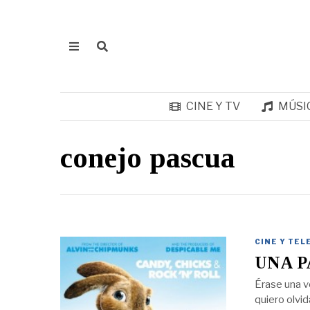
CINE Y TV
MÚSI
conejo pascua
CINE Y TEL
UNA 
Érase una v
quiero olvi