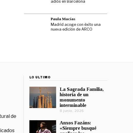
adiós en Barcelona
Paula Macías
Madrid acoge con éxito una
nueva edición de ARCO
LO ÚLTIMO
La Sagrada Familia,
historia de un
monumento
interminable
8 junio, 2026
tural de
Anxos Fazáns:
«Siempre busqué
licados