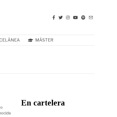
CELÁNEA
MÁSTER
En cartelera
no
onocida