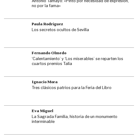
Antonio Tamayo: «Pinto por necesidad de expresión,
no por la fama»
Paula Rodríguez
Los secretos ocultos de Sevilla
Fernando Olmedo
‘Calentamiento’ y ‘Los miserables’ se reparten los
cuartos premios Talía
Ignacio Mora
Tres clásicos patrios para la Feria del Libro
Eva Miguel
La Sagrada Familia, historia de un monumento
interminable