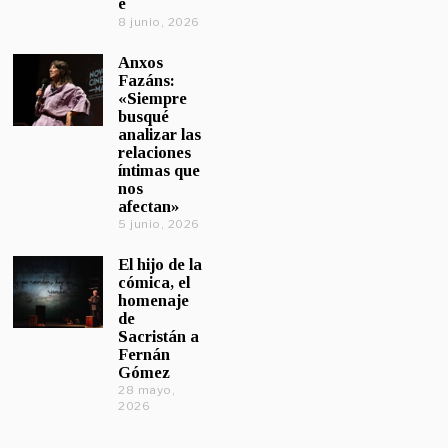
e
8 junio, 2026
Anxos
Fazáns:
«Siempre
busqué
analizar las
relaciones
íntimas que
nos
afectan»
5 junio, 2026
El hijo de la
cómica, el
homenaje
de
Sacristán a
Fernán
Gómez
28 mayo,
2026