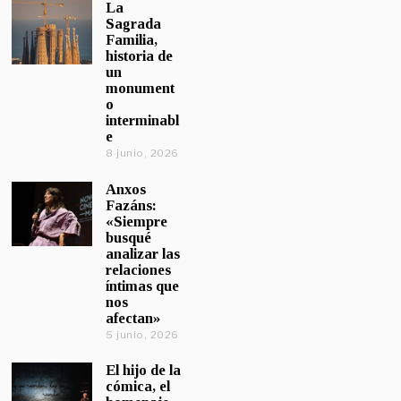
La
Sagrada
Familia,
historia de
un
monument
o
interminabl
e
8 junio, 2026
Anxos
Fazáns:
«Siempre
busqué
analizar las
relaciones
íntimas que
nos
afectan»
5 junio, 2026
El hijo de la
cómica, el