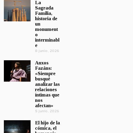
La
Sagrada
Familia,
historia de
un
monument
o
interminabl
e
8 junio, 2026
Anxos
Fazáns:
«Siempre
busqué
analizar las
relaciones
íntimas que
nos
afectan»
5 junio, 2026
El hijo de la
cómica, el