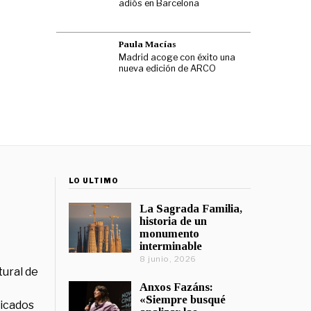
adiós en Barcelona
Paula Macías
Madrid acoge con éxito una
nueva edición de ARCO
LO ÚLTIMO
La Sagrada Familia,
historia de un
monumento
interminable
8 junio, 2026
tural de
Anxos Fazáns:
«Siempre busqué
licados