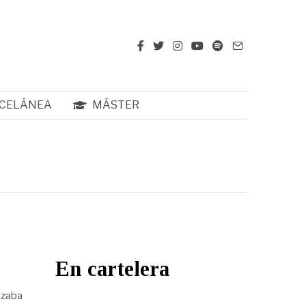
CELÁNEA
MÁSTER
En cartelera
nzaba