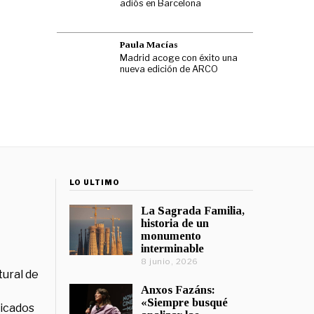
adiós en Barcelona
Paula Macías
Madrid acoge con éxito una
nueva edición de ARCO
LO ÚLTIMO
La Sagrada Familia,
historia de un
monumento
interminable
8 junio, 2026
tural de
Anxos Fazáns:
«Siempre busqué
licados