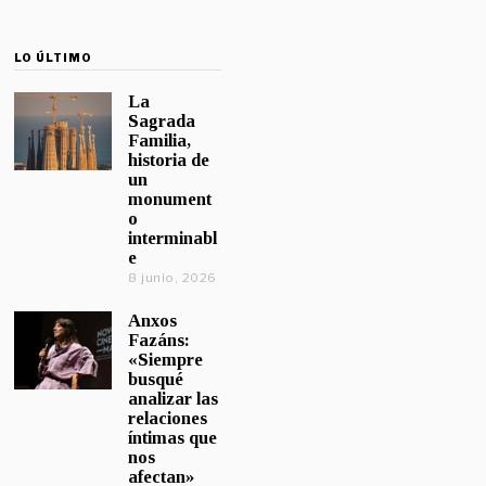
LO ÚLTIMO
La
Sagrada
Familia,
historia de
un
monument
o
interminabl
e
8 junio, 2026
Anxos
Fazáns:
«Siempre
busqué
analizar las
relaciones
íntimas que
nos
afectan»