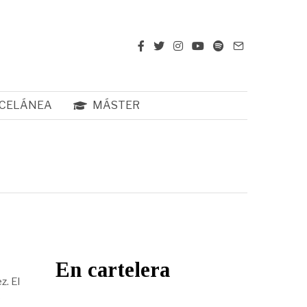
CELÁNEA
MÁSTER
En cartelera
z. El
s