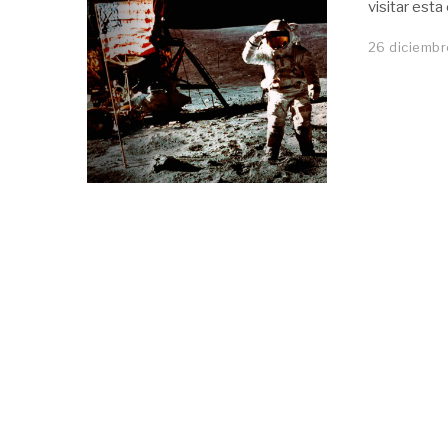
visitar est
26 diciembr