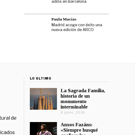
adiós en Barcelona
Paula Macías
Madrid acoge con éxito una
nueva edición de ARCO
LO ÚLTIMO
La Sagrada Familia,
historia de un
monumento
interminable
8 junio, 2026
tural de
Anxos Fazáns:
«Siempre busqué
licados