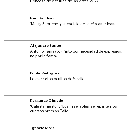
Princesa de Asturias de las Artes 2026
Raúl Valdivia
‘Marty Supreme’ y la codicia del sueño americano
Alejandro Santos
Antonio Tamayo: «Pinto por necesidad de expresión,
no por la fama»
Paula Rodríguez
Los secretos ocultos de Sevilla
Fernando Olmedo
‘Calentamiento’ y ‘Los miserables’ se reparten los
cuartos premios Talía
Ignacio Mora