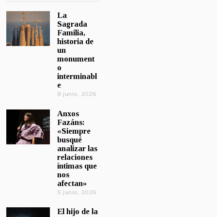
La
Sagrada
Familia,
historia de
un
monument
o
interminabl
e
8 junio, 2026
Anxos
Fazáns:
«Siempre
busqué
analizar las
relaciones
íntimas que
nos
afectan»
5 junio, 2026
El hijo de la