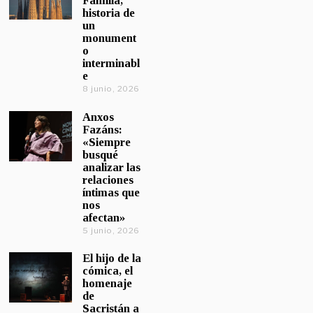
Familia,
historia de
un
monument
o
interminabl
e
8 junio, 2026
Anxos
Fazáns:
«Siempre
busqué
analizar las
relaciones
íntimas que
nos
afectan»
5 junio, 2026
El hijo de la
cómica, el
homenaje
de
Sacristán a