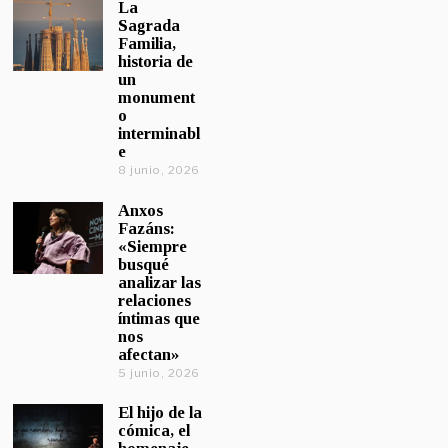
La
Sagrada
Familia,
historia de
un
monument
o
interminabl
e
8 junio, 2026
Anxos
Fazáns:
«Siempre
busqué
analizar las
relaciones
íntimas que
nos
afectan»
5 junio, 2026
El hijo de la
cómica, el