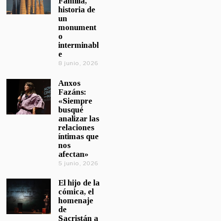
Familia,
historia de
un
monument
o
interminabl
e
8 junio, 2026
Anxos
Fazáns:
«Siempre
busqué
analizar las
relaciones
íntimas que
nos
afectan»
5 junio, 2026
El hijo de la
cómica, el
homenaje
de
Sacristán a