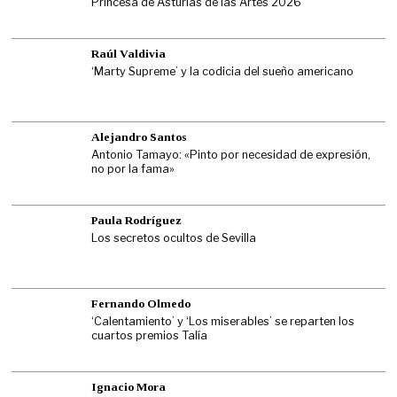
Princesa de Asturias de las Artes 2026
Raúl Valdivia
‘Marty Supreme’ y la codicia del sueño americano
Alejandro Santos
Antonio Tamayo: «Pinto por necesidad de expresión,
no por la fama»
Paula Rodríguez
Los secretos ocultos de Sevilla
Fernando Olmedo
‘Calentamiento’ y ‘Los miserables’ se reparten los
cuartos premios Talía
Ignacio Mora