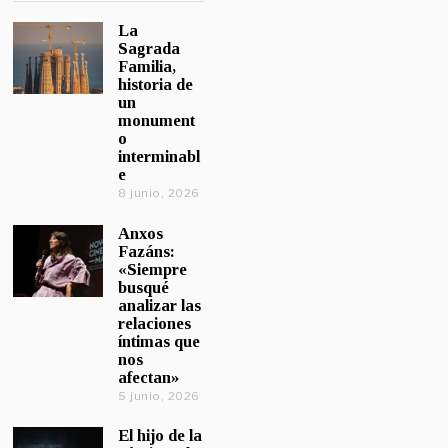
La
Sagrada
Familia,
historia de
un
monument
o
interminabl
e
8 junio, 2026
Anxos
Fazáns:
«Siempre
busqué
analizar las
relaciones
íntimas que
nos
afectan»
5 junio, 2026
El hijo de la