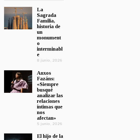
La
Sagrada
Familia,
historia de
un
monument
o
interminabl
e
8 junio, 2026
Anxos
Fazáns:
«Siempre
busqué
analizar las
relaciones
íntimas que
nos
afectan»
5 junio, 2026
El hijo de la