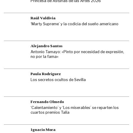
Princesa de Asturias de las Artes 2026
Raúl Valdivia
‘Marty Supreme’ y la codicia del sueño americano
Alejandro Santos
Antonio Tamayo: «Pinto por necesidad de expresión,
no por la fama»
Paula Rodríguez
Los secretos ocultos de Sevilla
Fernando Olmedo
‘Calentamiento’ y ‘Los miserables’ se reparten los
cuartos premios Talía
Ignacio Mora