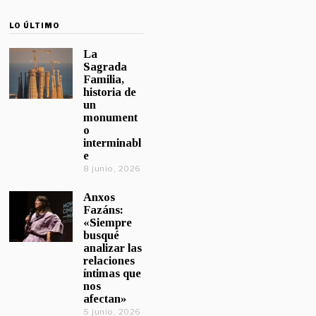
LO ÚLTIMO
La
Sagrada
Familia,
historia de
un
monument
o
interminabl
e
8 junio, 2026
Anxos
Fazáns:
«Siempre
busqué
analizar las
relaciones
íntimas que
nos
afectan»
5 junio, 2026