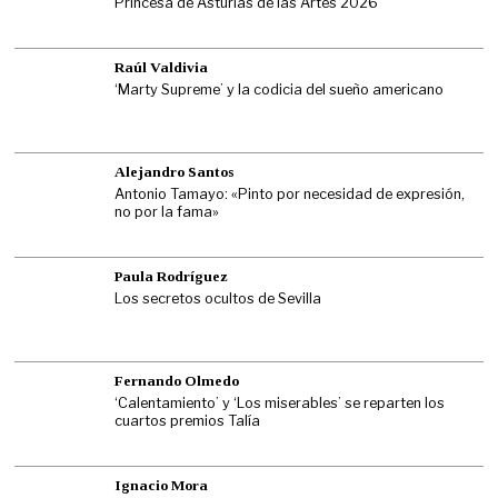
Princesa de Asturias de las Artes 2026
Raúl Valdivia
‘Marty Supreme’ y la codicia del sueño americano
Alejandro Santos
Antonio Tamayo: «Pinto por necesidad de expresión,
no por la fama»
Paula Rodríguez
Los secretos ocultos de Sevilla
Fernando Olmedo
‘Calentamiento’ y ‘Los miserables’ se reparten los
cuartos premios Talía
Ignacio Mora