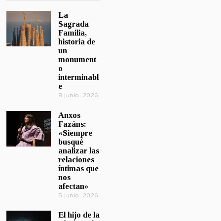
La
Sagrada
Familia,
historia de
un
monument
o
interminabl
e
8 junio, 2026
Anxos
Fazáns:
«Siempre
busqué
analizar las
relaciones
íntimas que
nos
afectan»
5 junio, 2026
El hijo de la