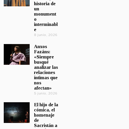
historia de
un
monument
o
interminabl
e
8 junio, 2026
Anxos
Fazáns:
«Siempre
busqué
analizar las
relaciones
íntimas que
nos
afectan»
5 junio, 2026
El hijo de la
cómica, el
homenaje
de
Sacristán a