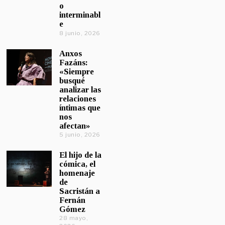
o
interminabl
e
8 junio, 2026
Anxos
Fazáns:
«Siempre
busqué
analizar las
relaciones
íntimas que
nos
afectan»
5 junio, 2026
El hijo de la
cómica, el
homenaje
de
Sacristán a
Fernán
Gómez
28 mayo,