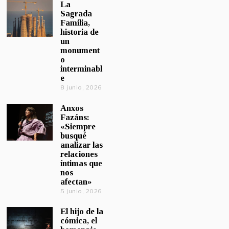
La
Sagrada
Familia,
historia de
un
monument
o
interminabl
e
8 junio, 2026
Anxos
Fazáns:
«Siempre
busqué
analizar las
relaciones
íntimas que
nos
afectan»
5 junio, 2026
El hijo de la
cómica, el