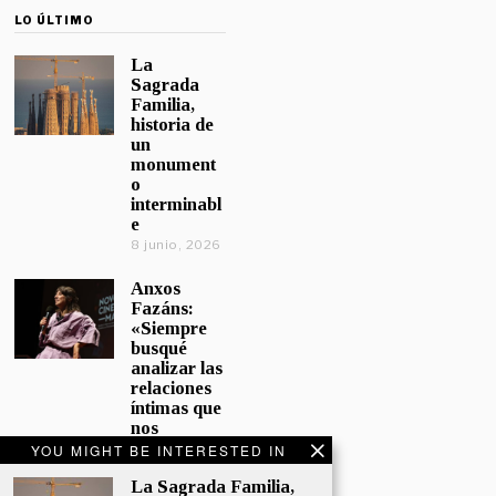
LO ÚLTIMO
La
Sagrada
Familia,
historia de
un
monument
o
interminabl
e
8 junio, 2026
Anxos
Fazáns:
«Siempre
busqué
analizar las
relaciones
íntimas que
nos
afectan»
YOU MIGHT BE INTERESTED IN
5 junio, 2026
La Sagrada Familia,