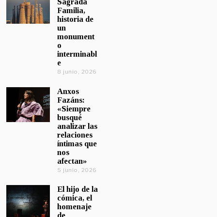
Sagrada
Familia,
historia de
un
monument
o
interminabl
e
8 junio, 2026
Anxos
Fazáns:
«Siempre
busqué
analizar las
relaciones
íntimas que
nos
afectan»
5 junio, 2026
El hijo de la
cómica, el
homenaje
de