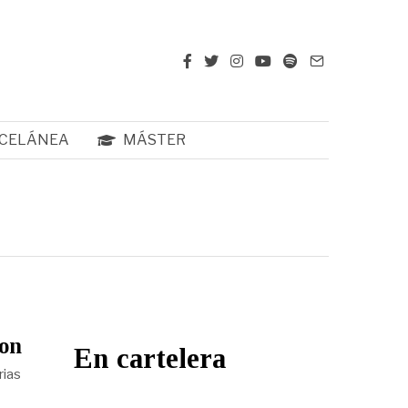
CELÁNEA
MÁSTER
ton
En cartelera
rias