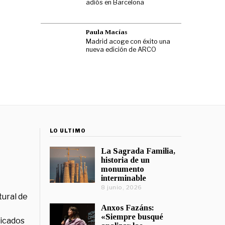
adiós en Barcelona
Paula Macías
Madrid acoge con éxito una
nueva edición de ARCO
LO ÚLTIMO
La Sagrada Familia,
historia de un
monumento
interminable
8 junio, 2026
tural de
Anxos Fazáns:
«Siempre busqué
licados