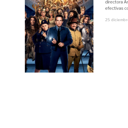
directora A
efectivas c
25 diciembr