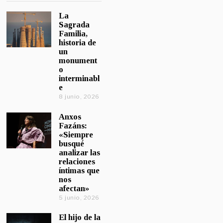
La
Sagrada
Familia,
historia de
un
monument
o
interminabl
e
8 junio, 2026
Anxos
Fazáns:
«Siempre
busqué
analizar las
relaciones
íntimas que
nos
afectan»
5 junio, 2026
El hijo de la