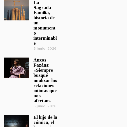
La
Sagrada
Familia,
historia de
un
monument
o
interminabl
e
8 junio, 2026
Anxos
Fazáns:
«Siempre
busqué
analizar las
relaciones
íntimas que
nos
afectan»
5 junio, 2026
El hijo de la
cómica, el