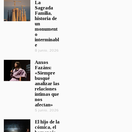
La
Sagrada
Familia,
historia de
un
monument
o
interminabl
e
8 junio, 2026
Anxos
Fazáns:
«Siempre
busqué
analizar las
relaciones
íntimas que
nos
afectan»
5 junio, 2026
El hijo de la
cómica, el