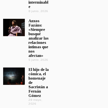
interminabl
e
8 junio, 2026
Anxos
Fazáns:
«Siempre
busqué
analizar las
relaciones
íntimas que
nos
afectan»
5 junio, 2026
El hijo de la
cómica, el
homenaje
de
Sacristán a
Fernán
Gómez
28 mayo,
2026