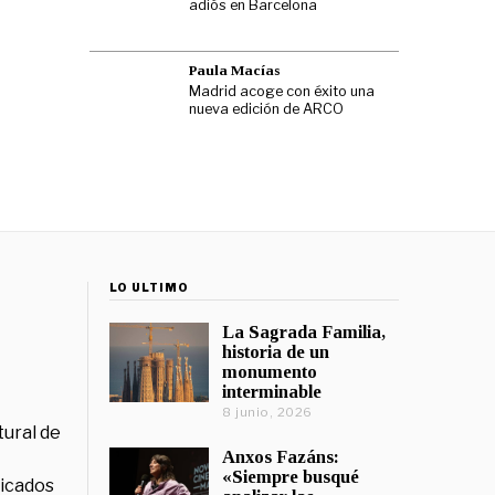
adiós en Barcelona
Paula Macías
Madrid acoge con éxito una
nueva edición de ARCO
LO ÚLTIMO
La Sagrada Familia,
historia de un
monumento
interminable
8 junio, 2026
tural de
Anxos Fazáns:
«Siempre busqué
licados