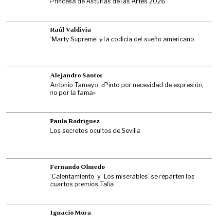
Princesa de Asturias de las Artes 2026
Raúl Valdivia
‘Marty Supreme’ y la codicia del sueño americano
Alejandro Santos
Antonio Tamayo: «Pinto por necesidad de expresión,
no por la fama»
Paula Rodríguez
Los secretos ocultos de Sevilla
Fernando Olmedo
‘Calentamiento’ y ‘Los miserables’ se reparten los
cuartos premios Talía
Ignacio Mora