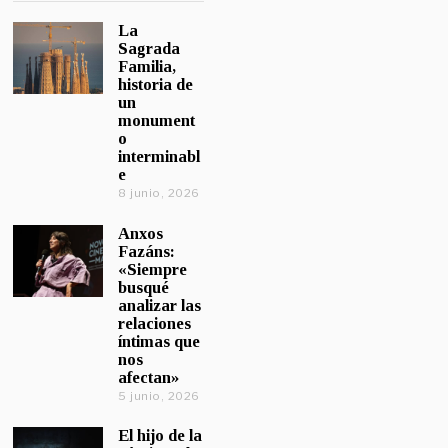
La
Sagrada
Familia,
historia de
un
monument
o
interminabl
e
8 junio, 2026
Anxos
Fazáns:
«Siempre
busqué
analizar las
relaciones
íntimas que
nos
afectan»
5 junio, 2026
El hijo de la