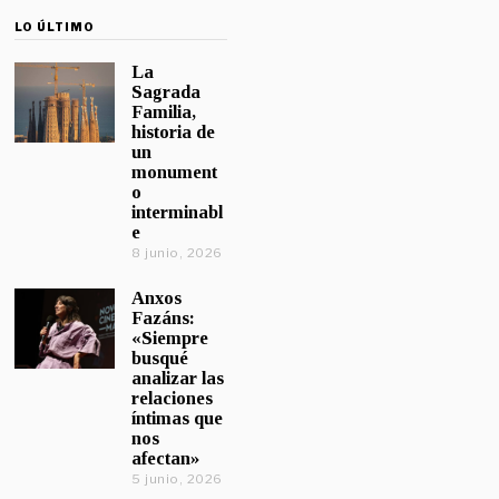
LO ÚLTIMO
La
Sagrada
Familia,
historia de
un
monument
o
interminabl
e
8 junio, 2026
Anxos
Fazáns:
«Siempre
busqué
analizar las
relaciones
íntimas que
nos
afectan»
5 junio, 2026