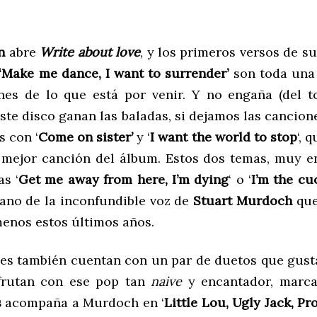
n
abre
Write about love
, y los primeros versos de s
‘Make me dance, I want to surrender’
son toda una
nes de lo que está por venir. Y no engaña (del t
te disco ganan las baladas, si dejamos las cancion
 con ‘
Come on sister’
y ‘
I want the world to stop
‘, 
 mejor canción del álbum. Estos dos temas, muy en
as ‘
Get me away from here, I’m dying
‘ o ‘
I’m the cu
no de la inconfundible voz de
Stuart Murdoch
que
enos estos últimos años.
es también cuentan con un par de duetos que gust
sfrutan con ese pop tan
naive
y encantador, marca
s
acompaña a Murdoch en ‘
Little Lou, Ugly Jack, P