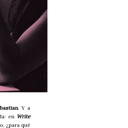
bastian
. Y a
da: en
Write
o, ¿para qué