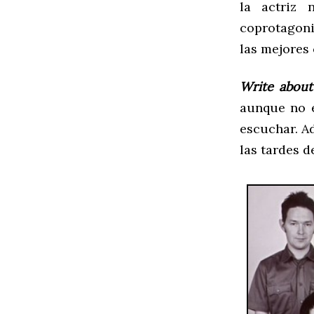
la actriz
coprotagoni
las mejores 
Write about
aunque no e
escuchar. A
las tardes d