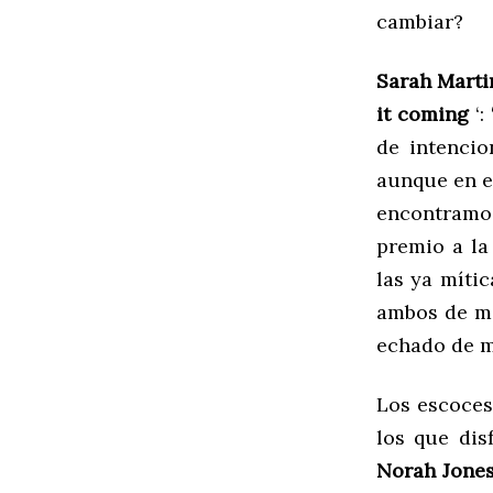
cambiar?
Sarah Marti
it coming
‘:
de intencio
aunque en es
encontramos
premio a la
las ya mític
ambos de ma
echado de m
Los escoces
los que di
Norah Jone