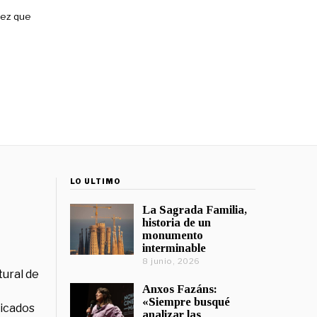
vez que
LO ÚLTIMO
La Sagrada Familia,
historia de un
monumento
interminable
8 junio, 2026
tural de
Anxos Fazáns:
«Siempre busqué
licados
analizar las