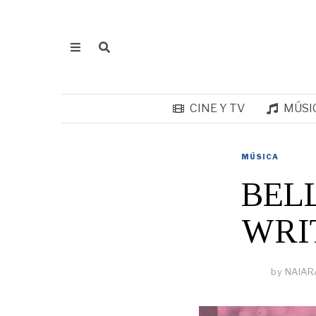
CINE Y TV
MÚSI
MÚSICA
BEL
WRI
by
NAIAR