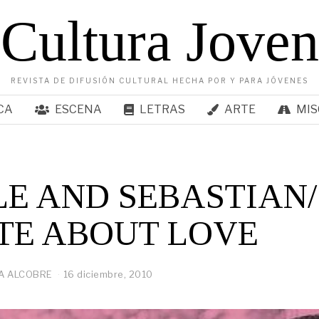
Cultura Joven
REVISTA DE DIFUSIÓN CULTURAL HECHA POR Y PARA JÓVENES
CA
ESCENA
LETRAS
ARTE
MIS
LE AND SEBASTIAN/
TE ABOUT LOVE
A ALCOBRE
16 diciembre, 2010