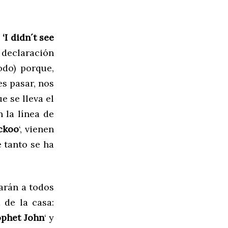
u
‘I didn´t see
 declaración
odo) porque,
es pasar, nos
que se lleva el
 la línea de
ckoo
‘, vienen
 tanto se ha
arán a todos
 de la casa:
rophet John
‘ y