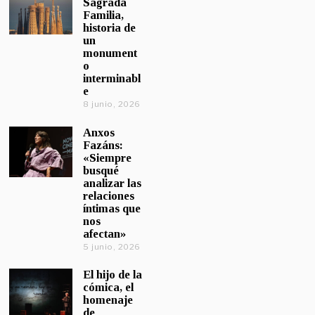
Sagrada
Familia,
historia de
un
monument
o
interminabl
e
8 junio, 2026
Anxos
Fazáns:
«Siempre
busqué
analizar las
relaciones
íntimas que
nos
afectan»
5 junio, 2026
El hijo de la
cómica, el
homenaje
de