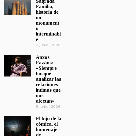
Sagrada
Familia,
historia de
un
monument
o
interminabl
e
8 junio, 2026
Anxos
Fazáns:
«Siempre
busqué
analizar las
relaciones
íntimas que
nos
afectan»
5 junio, 2026
El hijo de la
cómica, el
homenaje
de