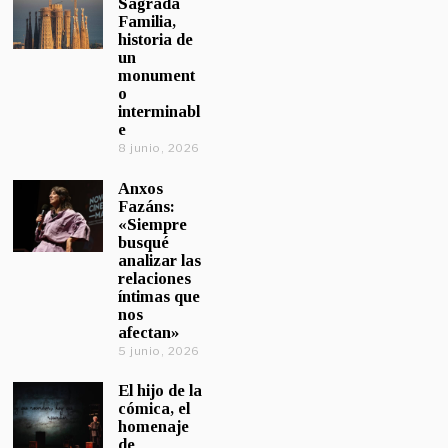
Sagrada
Familia,
historia de
un
monument
o
interminabl
e
8 junio, 2026
Anxos
Fazáns:
«Siempre
busqué
analizar las
relaciones
íntimas que
nos
afectan»
5 junio, 2026
El hijo de la
cómica, el
homenaje
de