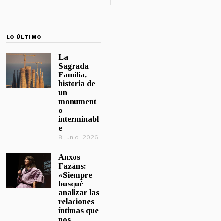
LO ÚLTIMO
La
Sagrada
Familia,
historia de
un
monument
o
interminabl
e
8 junio, 2026
Anxos
Fazáns:
«Siempre
busqué
analizar las
relaciones
íntimas que
nos