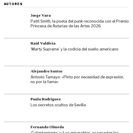
AUTORES
Jorge Vara
Patti Smith, la poeta del punk reconocida con el Premio
Princesa de Asturias de las Artes 2026
Raúl Valdivia
‘Marty Supreme’ y la codicia del sueño americano
Alejandro Santos
Antonio Tamayo: «Pinto por necesidad de expresión,
no por la fama»
Paula Rodríguez
Los secretos ocultos de Sevilla
Fernando Olmedo
‘Calentamiento’ y ‘Los miserables’ se reparten los