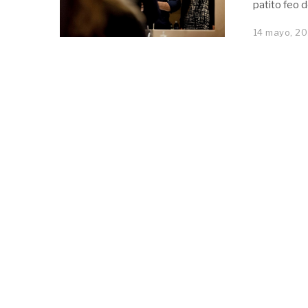
patito feo d
14 mayo, 20