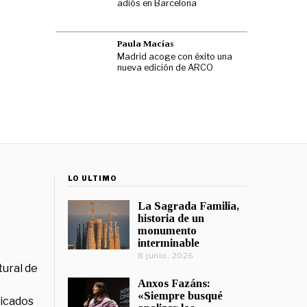
adiós en Barcelona
Paula Macías
Madrid acoge con éxito una
nueva edición de ARCO
LO ÚLTIMO
La Sagrada Familia,
historia de un
monumento
interminable
8 junio, 2026
tural de
Anxos Fazáns:
«Siempre busqué
licados