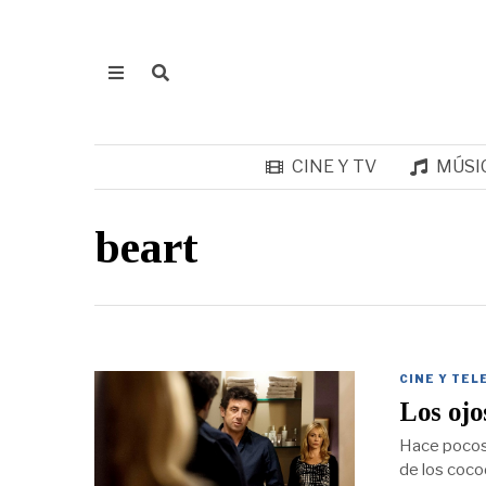
CINE Y TV
MÚSI
beart
CINE Y TEL
Los ojo
Hace pocos d
de los coco