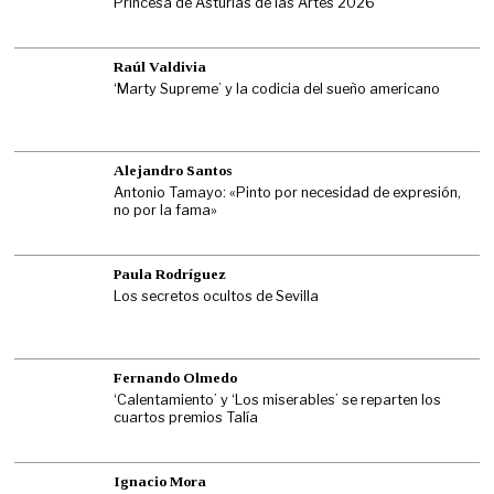
Princesa de Asturias de las Artes 2026
Raúl Valdivia
‘Marty Supreme’ y la codicia del sueño americano
Alejandro Santos
Antonio Tamayo: «Pinto por necesidad de expresión,
no por la fama»
Paula Rodríguez
Los secretos ocultos de Sevilla
Fernando Olmedo
‘Calentamiento’ y ‘Los miserables’ se reparten los
cuartos premios Talía
Ignacio Mora