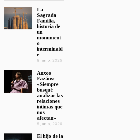
La
Sagrada
Familia,
historia de
un
monument
o
interminabl
e
8 junio, 2026
Anxos
Fazáns:
«Siempre
busqué
analizar las
relaciones
íntimas que
nos
afectan»
5 junio, 2026
El hijo de la