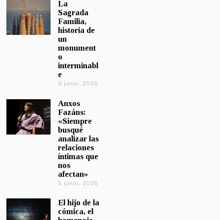
La
Sagrada
Familia,
historia de
un
monument
o
interminabl
e
8 junio, 2026
Anxos
Fazáns:
«Siempre
busqué
analizar las
relaciones
íntimas que
nos
afectan»
5 junio, 2026
El hijo de la
cómica, el