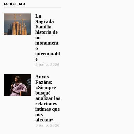
LO ÚLTIMO
La
Sagrada
Familia,
historia de
un
monument
o
interminabl
e
8 junio, 2026
Anxos
Fazáns:
«Siempre
busqué
analizar las
relaciones
íntimas que
nos
afectan»
5 junio, 2026