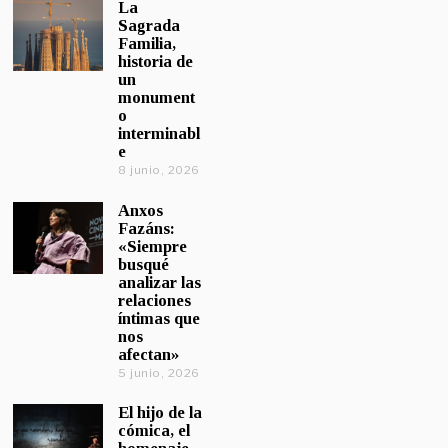
La
Sagrada
Familia,
historia de
un
monument
o
interminabl
e
8 junio, 2026
Anxos
Fazáns:
«Siempre
busqué
analizar las
relaciones
íntimas que
nos
afectan»
5 junio, 2026
El hijo de la
cómica, el