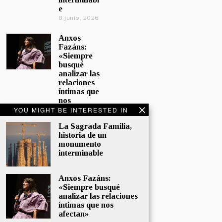
e
8 junio, 2026
Anxos
Fazáns:
«Siempre
busqué
analizar las
relaciones
íntimas que
nos
afectan»
YOU MIGHT BE INTERESTED IN
5 junio, 2026
La Sagrada Familia,
historia de un
El hijo de la
monumento
cómica, el
interminable
homenaje
de
Sacristán a
Anxos Fazáns:
Fernán
«Siempre busqué
Gómez
analizar las relaciones
28 mayo,
íntimas que nos
2026
afectan»